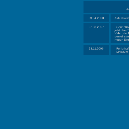
(l
09.04.2008
Aktualisie
07.08.2007
- Seite "D
jetzt über
Video der 
gemeinsame
neuen Eint
23.11.2006
- Fehlerhaf
- Link zum