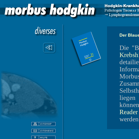
Der Blau
Die "B
Krebshi
deta
Inform
Morbus
Zusa
Selbst
liege
könn
Reader
werden