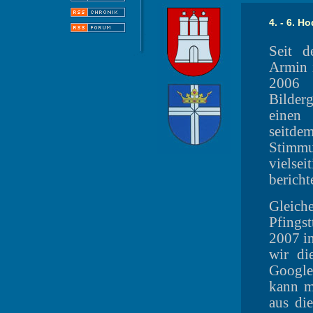
4. - 6. H
Seit d
Armin i
2006 
Bilder
einen 
seitde
Stimm
vielse
bericht
Gleich
Pfings
2007 i
wir di
Google
kann m
aus di