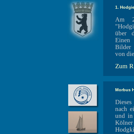
1. Hodgie
Am 23
"Hodgi
über d
Einen 
Bilder
von di
Zum Re
Morbus H
Dieses
nach e
und in
Kölne
Hodgki