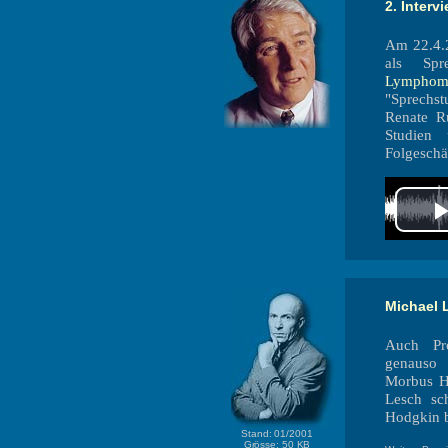
2. Interv
Am 22.4.2
als Sp
Lymphom
"Sprechs
Renate Ru
Studien 
Folgeschä
Michael 
Auch Pr
genauso 
Morbus Ho
Lesch sc
Hodgkin b
Stand: 01/2001
Grösse: 50 KB