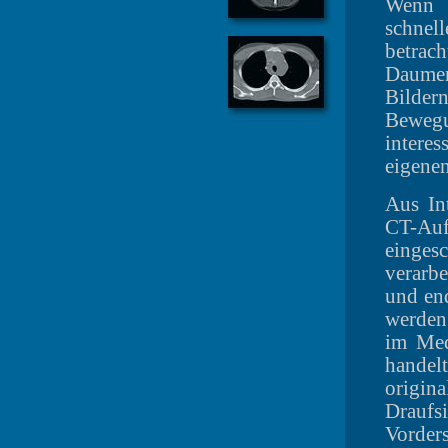
Wenn 
schne
betr
Daumen
Bilde
Beweg
intere
eigenen
Aus In
CT-Au
einges
verarbe
und end
werden
im Med
handel
origi
Draufs
Vorder