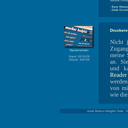
Weitere Promi
-
Barry Watso
-
Delta Good
Druckerv
Nicht 
Zugang 
Druckerversion
meine 
Stand: 09.04.08
Grösse: 608 KB
an. Si
und k
Reader
werden
von mir
wie di
Axels Morbus Hodgkin Seite - 