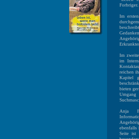
Forbriger.
Im ersten
durchge
beschrei
Gedanke
Angehöri
Erkrankte
Im zweite
im Inter
Kontaktau
reichen ih
Kapitel 
beschränk
bieten ge
Umgang 
Suchmasch
Anja Fo
Informa
Angehöri
ebenfalls
Seite is