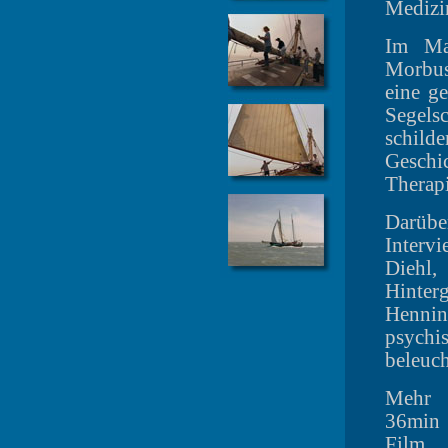
Medizi
Im Ma
Morbus
eine g
Segel
schil
Geschi
Therapi
Darüb
Interv
Diehl
Hinter
Henn
psych
beleuch
Mehr 
36min 
Film