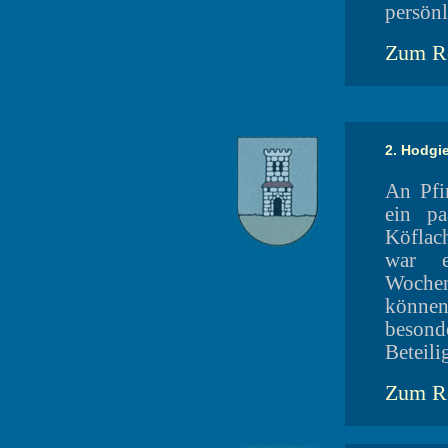
persönl
Zum Re
2. Hodgie
An Pfi
ein p
Köflac
war e
Wochen
könne
besond
Beteili
Zum Re