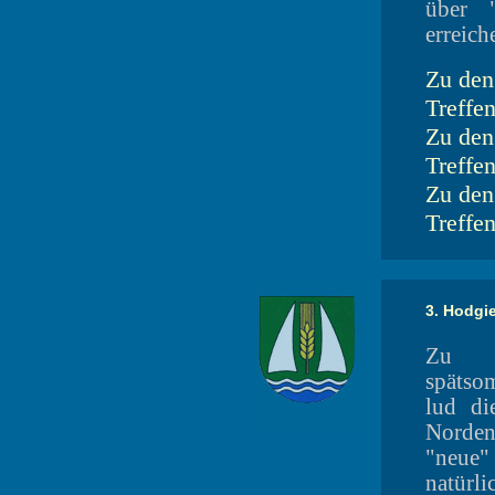
über "
erreich
Zu den
Treffe
Zu den
Treffe
Zu den
Treffe
3. Hodgie
Zu e
spätso
lud di
Norden
"neue"
natürli