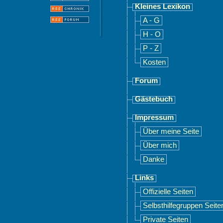
Kleines Lexikon
A - G
H - O
P - Z
Kosten
Forum
Gästebuch
Impressum
Über meine Seite
Über mich
Danke
Links
Offizielle Seiten
Selbsthilfegruppen Seite
Private Seiten