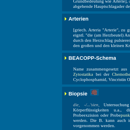
Grundbedeutung wie Arterie],
abgehende Hauptschlagader des
Arterien
[griech. Arteria "Arterie", zu
eigntl. "die (am Herzbeutel) A
durch den Herzschlag pulsiere
den großen und den kleinen Kre
BEACOPP-Schema
Name zusammengesetzt aus d
Zytostatika
bei der
Chemothe
Cyclophosphamid, Vincristin O
Biopsie
die, -/...'sien,
Untersuchung
Körperflüssigkeiten u.a.
Probeexzision oder Probe
punk
werden. Die B. kann auch 
vorgenommen werden.