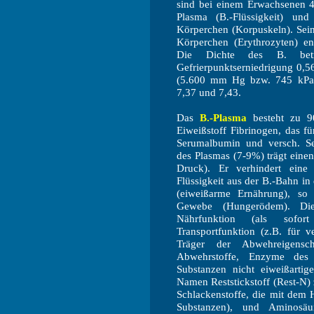
sind bei einem Erwachsenen 4,
Plasma (B.-Flüssigkeit) un
Körperchen (Korpuskeln). Sein
Körperchen (Erythrozyten) en
Die Dichte des B. bet
Gefrierpunktserniedrigung 0,5
(5.600 mm Hg bzw. 745 kPa)
7,37 und 7,43.
Das
B.-Plasma
besteht zu 9
Eiweißstoff Fibrinogen, das fü
Serumalbumin und versch. Se
des Plasmas (7-9%) trägt eine
Druck). Er verhindert eine 
Flüssigkeit aus der B.-Bahn in
(eiweißarme Ernährung), s
Gewebe (Hungerödem). Di
Nährfunktion (als sofort
Transportfunktion (z.B. für v
Träger der Abwehreigensch
Abwehrstoffe, Enzyme des S
Substanzen nicht eiweißarti
Namen Reststickstoff (Rest-N)
Schlackenstoffe, die mit dem 
Substanzen), und Aminosäu