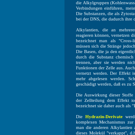
die Alkylgruppen (Kohlenwasse
Verbindungen einführen, meist
Die Substanzen, die als Zytosta
bei der DNS, die dadurch ihre 
Alkylantien, die an mehrer
reagieren können, vernetzen d
bezeichnet man als "Cross-l
müssen sich die Stränge jedoc
Die Basen, die ja den eigentli
durch die Substanz chemisch 
trennen, aber sie werden nich
Funktionen der Zelle aus. Auc
vernetzt werden. Der Effekt i
mehr abgelesen werden. Sch
geschädigt werden, daß es zu 
Die Auswirkung dieser Stoffe 
der Zellteilung dem Effekt io
bezeichnet sie daher auch als 
Die
Hydrazin-Derivate
werde
komplexen Mechanismus zur
man die anderen Alkylantien a
dieses Molekül "verkappt", d.