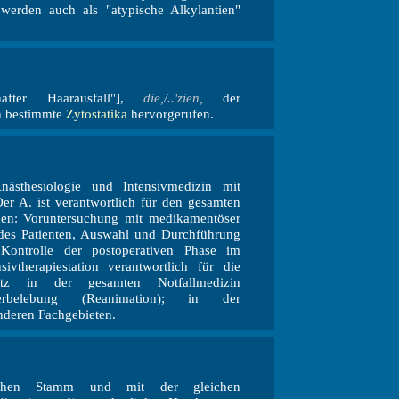
werden auch als "atypische Alkylantien"
hafter Haarausfall"],
die,/..'zien,
der
h bestimmte
Zytostatika
hervorgerufen.
ästhesiologie und Intensivmedizin mit
Der A. ist verantwortlich für den gesamten
nen: Voruntersuchung mit medikamentöser
 des Patienten, Auswahl und Durchführung
Kontrolle der postoperativen Phase im
vtherapiestation verantwortlich für die
atz in der gesamten Notfallmedizin
erbelebung (Reanimation); in der
nderen Fachgebieten.
ichen Stamm und mit der gleichen