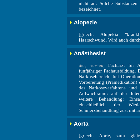
nicht an. Solche Substanzen 
bezeichnet.
Alopezie
[griech. Alopekia "krank
Haarschwund. Wird auch durc
Anästhesist
der, -en/-en,
Facharzt für An
fünfjähriger Fachausbildung. 
Narkosebereich; bei Operatio
Vorbereitung (Prämedikation)
des Narkoseverfahrens und 
Aufwachraum; auf der Intensi
weitere Behandlung; Eins
einschließlich der Wied
Schmerzbehandlung zus. mit a
Aorta
[griech. Aorte, zum gle