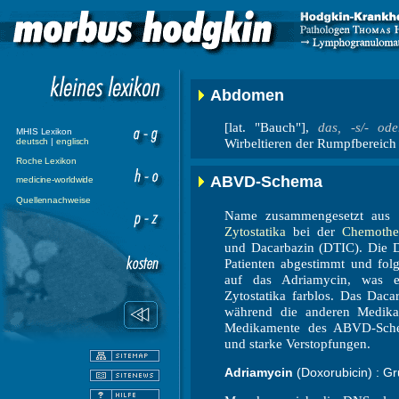
Abdomen
[lat. "Bauch"],
das, -s/- ode
MHIS Lexikon
deutsch
|
englisch
Wirbeltieren der Rumpfbereich
Roche Lexikon
ABVD-Schema
medicine-worldwide
Quellennachweise
Name zusammengesetzt aus d
Zytostatika
bei der
Chemothe
und Dacarbazin (DTIC). Die Do
Patienten abgestimmt und fol
auf das Adriamycin, was ei
Zytostatika farblos. Das Daca
während die anderen Medika
Medikamente des ABVD-Schem
und starke Verstopfungen.
Adriamycin
(Doxorubicin) : Gr