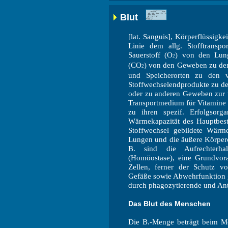
Blut
[lat. Sanguis], Körperflüssigkei
Linie dem allg. Stofftranspor
Sauerstoff (O
) von den Lun
2
(CO
) von den Geweben zu den
2
und Speicherorten zu den 
Stoffwechselendprodukte zu d
oder zu anderen Geweben zur w
Transportmedium für Vitamine 
zu ihren spezif. Erfolgsor
Wärmekapazität des Hauptbesta
Stoffwechsel gebildete Wärm
Lungen und die äußere Körpero
B. sind die Aufrechterha
(Homöostase), eine Grundvora
Zellen, ferner der Schutz vor
Gefäße sowie Abwehrfunktion g
durch phagozytierende und Ant
Das Blut des Menschen
Die B.-Menge beträgt beim M