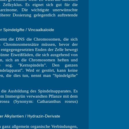
Zellzyklus. Es eignet sich gut für die
arzinome. Die wichtigste unerwünschte
herer Dosierung gelegentlich auftretende
 Spindelgifte / Vincaalkaloide
 formt die DNS die Chromosomen, die sich
n Chromosomensätze müssen, bevor der
en entgegengesetzten Enden der Zelle bewegt
dünne Eiweißfäden, die sich ausgehend von
en, sich an die Chromosomen heften und
e sog. "Kernspindeln". Den ganzen
elapparat". Wird er gestört, kann keine
en, die dies tun, nennt man "Spindelgifte"
 die Ausbildung des Spindelnapparates. Es
t dem Immergrün verwandten Pflanze mit dem
rosea (Synonym: Catharanthus roseus)
r Alkylantien / Hydrazin-Derivate
n ganz allgemein organische Verbindungen,