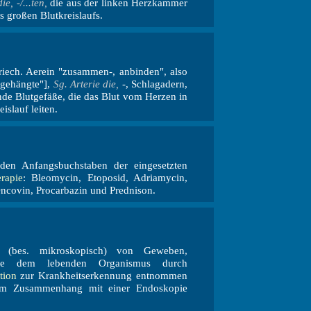
die, -/...ten,
die aus der linken Herzkammer
 großen Blutkreislaufs.
 griech. Aerein "zusammen-, anbinden", also
ngehängte"],
Sg. Arterie die,
-, Schlagadern,
nde Blutgefäße, die das Blut vom Herzen in
islauf leiten.
en Anfangsbuchstaben der eingesetzten
rapie
: Bleomycin, Etoposid, Adriamycin,
ncovin, Procarbazin und Prednison.
 (bes. mikroskopisch) von Geweben,
, die dem lebenden Organismus durch
tion
zur Krankheitserkennung entnommen
im Zusammenhang mit einer Endoskopie