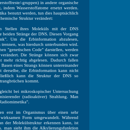
rstoffreste/-gruppen) in andere organische
, indem Wasserstoffatome ersetzt werden.
tika benutzt werden, tun dies hauptsächlich
chemische Struktur verändert:
en Stellen ihres Moleküls mit der DNS
ie beiden Stränge der DNS. Diesen Vorgang
ink". Um die Erbinformation abzulesen,
h trennen, was hierdurch unterbunden wird.
chen "genetischen Code" darstellen, werden
verändert. Die Stränge können sich zwar
t mehr richtig abgelesen. Dadurch fallen
h Basen eines Strangs können untereinander
st derselbe, die Erbinformation kann nicht
ließlich kann die Struktur der DNS so
Strangbrüchen kommt.
gleicht bei mikroskopischer Untersuchung
nisierender (radioaktiver) Strahlung. Man
"Radiomimetika".
n erst im Organismus über einen sehr
 wirksamen Form umgewandelt. Während
n der Molekülstruktur erkennen kann, ist
h. man sieht ihm die Alkylierungsfunktion