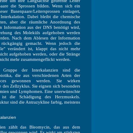
ine um ihre Längsachse gedrehte Leiter
paare die Sprossen bilden. Wenn sich ein
er Basenpaare/Leitersprossen einlagert,
nterkalation. Dabei bleibt die chemische
lten, aber die räumliche Anordnung des
n Information aus der DNS benötigt wird,
rehung des Moleküls aufgehoben werden
erden. Nach dem Ablesen der Information
 rückgängig gemacht. Wenn jedoch die
e" verändert ist, klappt das nicht mehr
nicht aufgehoben werden, oder die Stränge
 nicht mehr zusammengeflickt werden.
 Gruppe der Interkalanzien sind die
biotika, die aus verschiedenen Arten der
omyces gewonnen werden. Sie wirken
e des Zellzyklus. Sie eignen sich besonders
ämien und Lymphomen. Eine unerwünschte
 ist die Schädigung des Herzmuskels.
ktur sind die Antrazykline farbig, meistens
kalanzien
nzien zählt das Bleomycin, das aus dem
illus gewonnen wird. Es wirkt am stärksten