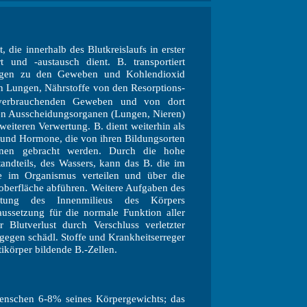
t, die innerhalb des Blutkreislaufs in erster
t und -austausch dient. B. transportiert
gen zu den Geweben und Kohlendioxid
 Lungen, Nährstoffe von den Resorptions-
verbrauchenden Geweben und von dort
en Ausscheidungsorganen (Lungen, Nieren)
eiteren Verwertung. B. dient weiterhin als
und Hormone, die von ihren Bildungsorten
ganen gebracht werden. Durch die hohe
ndteils, des Wassers, kann das B. die im
e im Organismus verteilen und über die
berfläche abführen. Weitere Aufgaben des
ltung des Innenmilieus des Körpers
ussetzung für die normale Funktion aller
 Blutverlust durch Verschluss verletzter
egen schädl. Stoffe und Krankheitserreger
ikörper bildende B.-Zellen.
enschen 6-8% seines Körpergewichts; das