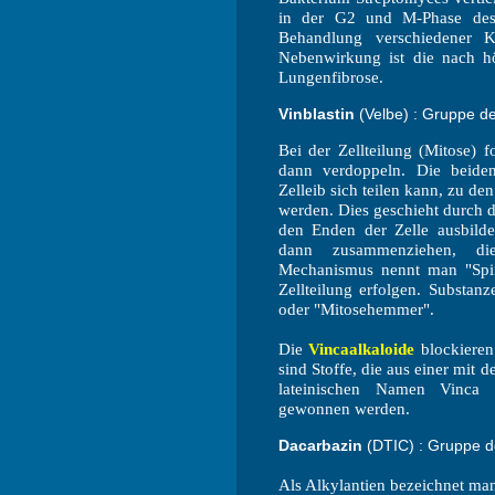
in der G2 und M-Phase des 
Behandlung verschiedener K
Nebenwirkung ist die nach hö
Lungenfibrose.
Vinblastin
(Velbe) : Gruppe der
Bei der Zellteilung (Mitose)
dann verdoppeln. Die beide
Zelleib sich teilen kann, zu d
werden. Dies geschieht durch 
den Enden der Zelle ausbild
dann zusammenziehen, di
Mechanismus nennt man "Spind
Zellteilung erfolgen. Substanz
oder "Mitosehemmer".
Die
Vincaalkaloide
blockieren
sind Stoffe, die aus einer mi
lateinischen Namen Vinca 
gewonnen werden.
Dacarbazin
(DTIC) : Gruppe de
Als Alkylantien bezeichnet ma