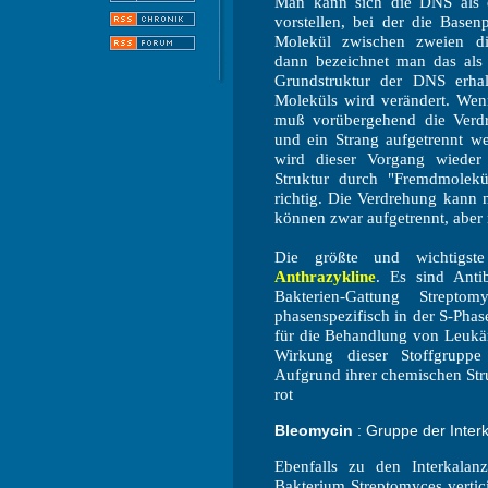
Man kann sich die DNS als e
vorstellen, bei der die Basen
Molekül zwischen zweien dies
dann bezeichnet man das als I
Grundstruktur der DNS erha
Moleküls wird verändert. Wen
muß vorübergehend die Verd
und ein Strang aufgetrennt w
wird dieser Vorgang wieder
Struktur durch "Fremdmolekül
richtig. Die Verdrehung kann 
können zwar aufgetrennt, aber
Die größte und wichtigste
Anthrazykline
. Es sind Anti
Bakterien-Gattung Strept
phasenspezifisch in der S-Phas
für die Behandlung von Leuk
Wirkung dieser Stoffgruppe
Aufgrund ihrer chemischen Stru
rot
Bleomycin
: Gruppe der Inter
Ebenfalls zu den Interkala
Bakterium Streptomyces vertic