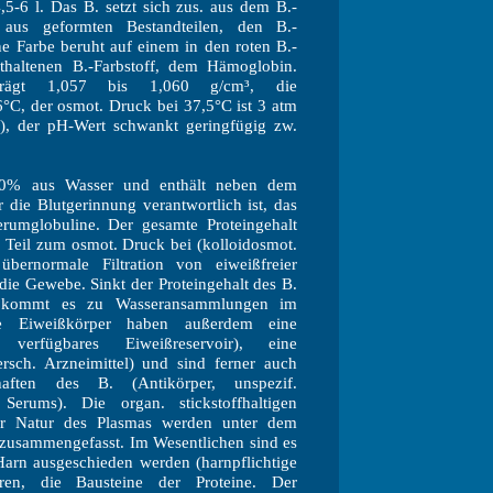
5-6 l. Das B. setzt sich zus. aus dem B.-
d aus geformten Bestandteilen, den B.-
e Farbe beruht auf einem in den roten B.-
thaltenen B.-Farbstoff, dem Hämoglobin.
rägt 1,057 bis 1,060 g/cm³, die
6°C, der osmot. Druck bei 37,5°C ist 3 atm
, der pH-Wert schwankt geringfügig zw.
0% aus Wasser und enthält neben dem
r die Blutgerinnung verantwortlich ist, das
rumglobuline. Der gesamte Proteingehalt
n Teil zum osmot. Druck bei (kolloidosmot.
übernormale Filtration von eiweißfreier
 die Gewebe. Sinkt der Proteingehalt des B.
o kommt es zu Wasseransammlungen im
e Eiweißkörper haben außerdem eine
 verfügbares Eiweißreservoir), eine
ersch. Arzneimittel) und sind ferner auch
aften des B. (Antikörper, unspezif.
erums). Die organ. stickstoffhaltigen
ger Natur des Plasmas werden unter dem
 zusammengefasst. Im Wesentlichen sind es
Harn ausgeschieden werden (harnpflichtige
ren, die Bausteine der Proteine. Der