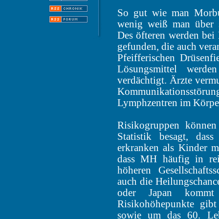
So gut wie man Morbu
wenig weiß man über s
Des öfteren werden bei
gefunden, die auch vera
Pfeifferischen Drüsenf
Lösungsmittel werde
verdächtigt. Ärzte verm
Kommunikationsst
Lymphzentren im Körper
Risikogruppen können
Statistik besagt, das
erkranken als Kinder m
dass MH häufig in re
höheren Gesellschaftss
auch die Heilungschance
oder Japan kommt
Risikohöhepunkte gib
sowie um das 60. Leb